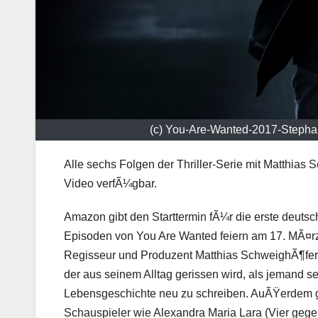
(c) You-Are-Wanted-2017-Steph
Alle sechs Folgen der Thriller-Serie mit Matthia
Video verfÃ¼gbar.
Amazon gibt den Starttermin fÃ¼r die erste deuts
Episoden von
You Are Wanted
feiern am 17. MÃ¤r
Regisseur und Produzent
Matthias SchweighÃ¶fe
der aus seinem Alltag gerissen wird, als jemand 
Lebensgeschichte neu zu schreiben. AuÃŸerdem g
Schauspieler wie
Alexandra Maria Lara
(
Vier gege