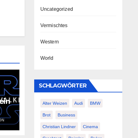
Uncategorized
Vermischtes
Western
World
SCHLAGWÖRTER
ein
Alter Weizen
Audi
BMW
inn
Brot
Business
ON
:
Christian Lindner
Cinema