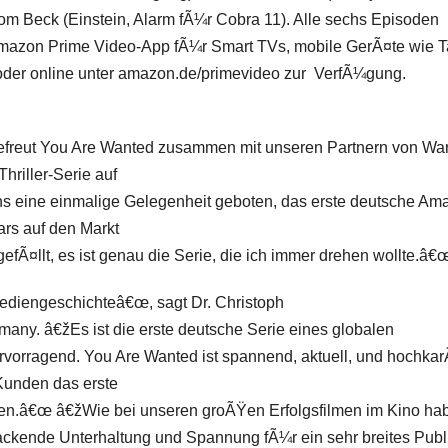
om Beck
(
Einstein, Alarm fÃ¼r Cobra 11
). Alle sechs Episoden
azon Prime Video-App fÃ¼r Smart TVs, mobile GerÃ¤te wie T
der online unter
amazon.de/primevideo
zur VerfÃ¼gung.
efreut
You Are Wanted
zusammen mit unseren Partnern von Wa
hriller-Serie auf
ns eine einmalige Gelegenheit geboten, das erste deutsche Am
ars auf den Markt
gefÃ¤llt, es ist genau die Serie, die ich immer drehen wollte.â€
Mediengeschichteâ€œ, sagt Dr. Christoph
ny. â€žEs ist die erste deutsche Serie eines globalen
ervorragend.
You Are Wanted
ist spannend, aktuell, und hochkar
Kunden das erste
eren.â€œ
â€žWie bei unseren groÃŸen Erfolgsfilmen im Kino ha
ackende Unterhaltung und Spannung fÃ¼r ein sehr breites Pub