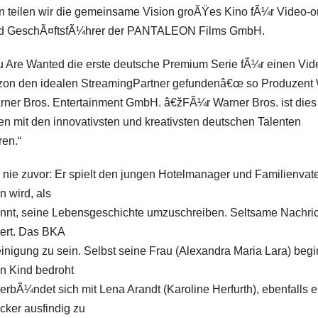
n teilen wir die gemeinsame Vision groÃŸes Kino fÃ¼r Video-o
nd GeschÃ¤ftsfÃ¼hrer der PANTALEON Films GmbH.
u Are Wanted
die erste deutsche Premium Serie fÃ¼r einen Vid
zon den idealen StreamingPartner gefundenâ€œ so Produzent W
ner Bros. Entertainment GmbH. â€žFÃ¼r Warner Bros. ist dies
en mit den innovativsten und kreativsten deutschen Talenten
ren.“
 nie zuvor: Er spielt den jungen Hotelmanager und Familienvat
n wird, als
innt, seine Lebensgeschichte umzuschreiben. Seltsame Nachri
dert. Das BKA
reinigung zu sein. Selbst seine Frau (Alexandra Maria Lara) begi
in Kind bedroht
verbÃ¼ndet sich mit Lena Arandt (Karoline Herfurth), ebenfalls e
acker ausfindig zu