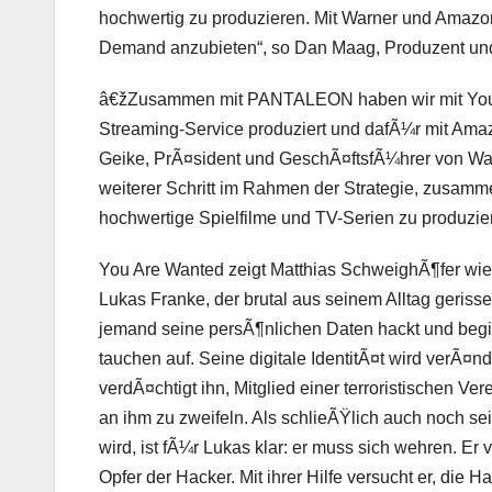
hochwertig zu produzieren. Mit Warner und Amazo
Demand anzubieten“, so Dan Maag, Produzent u
â€žZusammen mit PANTALEON haben wir mit
Yo
Streaming-Service produziert und dafÃ¼r mit Ama
Geike, PrÃ¤sident und GeschÃ¤ftsfÃ¼hrer von War
weiterer Schritt im Rahmen der Strategie, zusamm
hochwertige Spielfilme und TV-Serien zu produzie
You Are Wanted
zeigt Matthias SchweighÃ¶fer wie
Lukas Franke, der brutal aus seinem Alltag gerisse
jemand seine persÃ¶nlichen Daten hackt und beg
tauchen auf. Seine digitale IdentitÃ¤t wird verÃ¤n
verdÃ¤chtigt ihn, Mitglied einer terroristischen Ve
an ihm zu zweifeln. Als schlieÃŸlich auch noch se
wird, ist fÃ¼r Lukas klar: er muss sich wehren. Er 
Opfer der Hacker. Mit ihrer Hilfe versucht er, die H