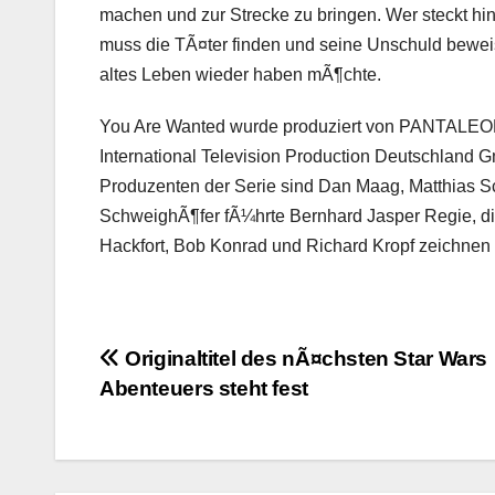
machen und zur Strecke zu bringen. Wer steckt h
muss die TÃ¤ter finden und seine Unschuld bewei
altes Leben wieder haben mÃ¶chte.
You Are Wanted
wurde produziert von PANTALEON
International Television Production Deutschland 
Produzenten der Serie sind
Dan Maag
, Matthias 
SchweighÃ¶fer fÃ¼hrte
Bernhard Jasper
Regie, d
Hackfort
,
Bob Konrad
und
Richard Kropf
zeichnen 
Beitragsnavigation
Originaltitel des nÃ¤chsten Star Wars
Abenteuers steht fest