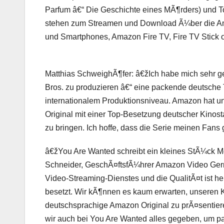
Parfum â€“ Die Geschichte eines MÃ¶rders
) und
T
stehen zum Streamen und Download Ã¼ber die Am
und Smartphones, Amazon Fire TV, Fire TV Stick o
Matthias SchweighÃ¶fer: â€žIch habe mich sehr g
Bros. zu produzieren â€“ eine packende deutsche T
internationalem Produktionsniveau. Amazon hat u
Original mit einer Top-Besetzung deutscher Kinost
zu bringen. Ich hoffe, dass die Serie meinen Fans 
â€ž
You Are Wanted
schreibt ein kleines StÃ¼ck 
Schneider, GeschÃ¤ftsfÃ¼hrer Amazon Video Germa
Video-Streaming-Dienstes und die QualitÃ¤t ist h
besetzt. Wir kÃ¶nnen es kaum erwarten, unseren 
deutschsprachige Amazon Original zu prÃ¤senti
wir auch bei
You Are Wante
d alles gegeben, um p