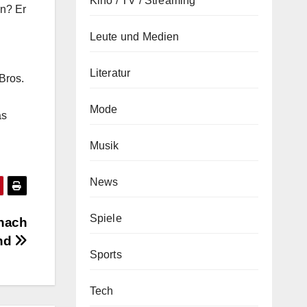
Kino / TV / Streaming
en? Er
Leute und Medien
Literatur
Bros.
Mode
as
Musik
News
Spiele
 nach
nd
Sports
Tech