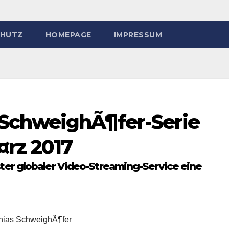
HUTZ
HOMEPAGE
IMPRESSUM
 SchweighÃ¶fer-Serie
¤rz 2017
ter globaler Video-Streaming-Service eine
hias SchweighÃ¶fer