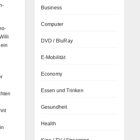
n-
Business
Computer
eo-
illi
DVD / BluRay
 ein
E-Mobilität
Economy
er
Essen und Trinken
chten
Gesundheit
nnt
Health
in