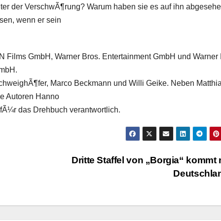
inter der VerschwÃ¶rung? Warum haben sie es auf ihn abgeseh
sen, wenn er sein
 Films GmbH, Warner Bros. Entertainment GmbH und Warner 
GmbH.
SchweighÃ¶fer,
Marco Beckmann
und
Willi Geike
. Neben Matthi
ie Autoren
Hanno
fÃ¼r das Drehbuch verantwortlich.
Dritte Staffel von „Borgia“ kommt
Deutschla