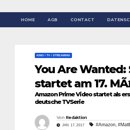
HOME
AGB
CONTACT
DATENSC
KINO / TV / STREAMING
You Are Wanted:
startet am 17. MÃ
Amazon Prime Video startet als ers
deutsche TVSerie
Von
Redaktion
#Amazon
,
#Matt
JAN. 17, 2017