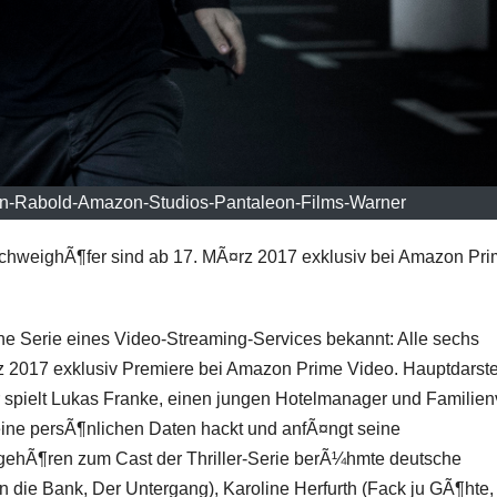
an-Rabold-Amazon-Studios-Pantaleon-Films-Warner
s SchweighÃ¶fer sind ab 17. MÃ¤rz 2017 exklusiv bei Amazon Pr
che Serie eines Video-Streaming-Services bekannt: Alle sechs
z 2017 exklusiv Premiere bei Amazon Prime Video. Hauptdarstel
r
spielt Lukas Franke, einen jungen Hotelmanager und Familienv
seine persÃ¶nlichen Daten hackt und anfÃ¤ngt seine
ehÃ¶ren zum Cast der Thriller-Serie berÃ¼hmte deutsche
n die Bank, Der Untergang
),
Karoline Herfurth
(
Fack ju GÃ¶hte,