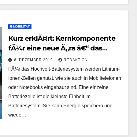
E-MOBILITÄT
Kurz erklÃ¤rt: Kernkomponente
fÃ¼r eine neue Ã„ra â€“ das
Batteriesystem
6. DEZEMBER 2019
REDAKTION
FÃ¼r das Hochvolt-Batteriesystem werden Lithium-
Ionen-Zellen genutzt, wie sie auch in Mobiltelefonen
oder Notebooks eingebaut sind. Eine einzelne
Batteriezelle ist die kleinste Einheit im
Batteriesystem. Sie kann Energie speichern und
wieder…