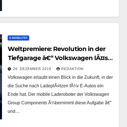
E-MOBILITÄT
Weltpremiere: Revolution in der
Tiefgarage â€“ Volkswagen lÃ¤sst
die Laderoboter los
26. DEZEMBER 2019
REDAKTION
Volkswagen erlaubt einen Blick in die Zukunft, in der
die Suche nach LadeplÃ¤tzen fÃ¼r E-Autos ein
Ende hat. Der mobile Laderoboter der Volkswagen
Group Components Ã¼bernimmt diese Aufgabe â€“
und…