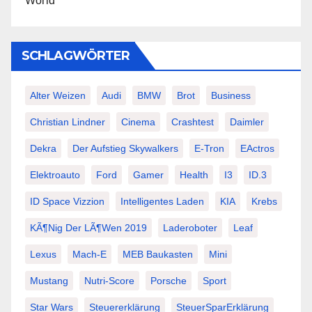
World
SCHLAGWÖRTER
Alter Weizen
Audi
BMW
Brot
Business
Christian Lindner
Cinema
Crashtest
Daimler
Dekra
Der Aufstieg Skywalkers
E-Tron
EActros
Elektroauto
Ford
Gamer
Health
I3
ID.3
ID Space Vizzion
Intelligentes Laden
KIA
Krebs
KÃ¶nig Der LÃ¶wen 2019
Laderoboter
Leaf
Lexus
Mach-E
MEB Baukasten
Mini
Mustang
Nutri-Score
Porsche
Sport
Star Wars
Steuererklärung
SteuerSparErklärung