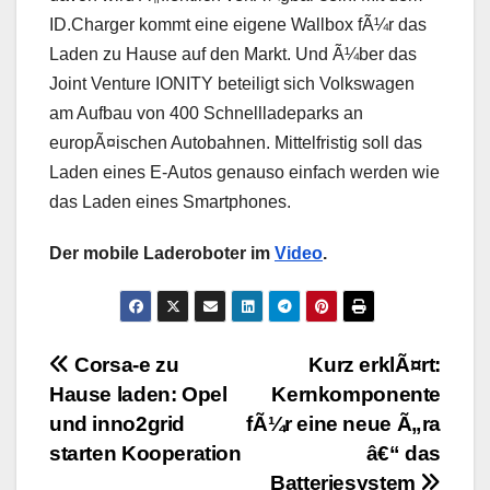
ID.Charger kommt eine eigene Wallbox fÃ¼r das
Laden zu Hause auf den Markt. Und Ã¼ber das
Joint Venture IONITY beteiligt sich Volkswagen
am Aufbau von 400 Schnellladeparks an
europÃ¤ischen Autobahnen. Mittelfristig soll das
Laden eines E-Autos genauso einfach werden wie
das Laden eines Smartphones.
Der mobile Laderoboter im
Video
.
Beitragsnavigation
Corsa-e zu
Kurz erklÃ¤rt:
Hause laden: Opel
Kernkomponente
und inno2grid
fÃ¼r eine neue Ã„ra
starten Kooperation
â€“ das
Batteriesystem