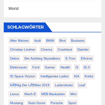
World
SCHLAGWÖRTER
Alter Weizen
Audi
BMW
Brot
Business
Christian Lindner
Cinema
Crashtest
Daimler
Dekra
Der Aufstieg Skywalkers
E-Tron
EActros
Elektroauto
Ford
Gamer
Health
I3
ID.3
ID Space Vizzion
Intelligentes Laden
KIA
Krebs
KÃ¶nig Der LÃ¶wen 2019
Laderoboter
Leaf
Lexus
Mach-E
MEB Baukasten
Mini
Mustang
Nutri-Score
Porsche
Sport