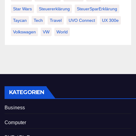
Star Wars
Steuererklärung
SteuerSparErklärung
Taycan
Tech
Travel
UVO Connect
UX 300e
Volkswagen
VW
World
KATEGORIEN
Business
Computer