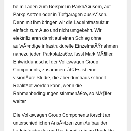
beim Laden zum Beispiel in ParkhÃ¤usern, auf
ParkplÃ¤tzen oder in Tiefgaragen auslÃ¶sen.
Denn mit ihm bringen wir die Ladeinfrastruktur
einfach zum Auto und nicht umgekehrt. Wir
elektrifizieren damit auf einen Schlag ohne
aufwÃ¤ndige infrastrukturelle EinzelmaÃŸnahmen
nahezu jeden Parkplatzâ€œ, fasst Mark MÃ¶ller,
Entwicklungschef der Volkswagen Group
Components, zusammen. â€žEs ist eine
visionÃ¤re Studie, die aber durchaus schnell
RealitÃ¤t werden kann, wenn die
Rahmenbedingungen stimmenâ€œ, so MÃ¶ller
weiter.
Die Volkswagen Group Components forscht an
unterschiedlichen AnsÃ¤tzen zum Aufbau der
Ladeinfrastruktur und hat bereits einige Produkte