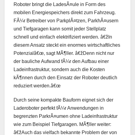
Roboter bringt die LadesÃ¤ule in Form des
mobilen Energiespeichers direkt zum Fahrzeug.
FÃ¼r Betreiber von ParkplÃ¤tzen, ParkhÃ¤usern
und Tiefgaragen kann somit jeder Stellplatz
schnell und einfach elektrifiziert werden. â€žIn
diesem Ansatz steckt ein enormes wirtschaftliches
Potenzialâ€œ, sagt MÃ¶ller. â€žDenn nicht nur
der bauliche Aufwand fÃ¼r den Aufbau einer
Ladeinfrastruktur, sondern auch die Kosten
kÃ¶nnen durch den Einsatz der Roboter deutlich
reduziert werden.â€œ
Durch seine kompakte Bauform eignet sich der
Laderoboter perfekt fÃ¼r Anwendungen in
begrenzten ParkrÃ¤umen ohne Ladeinfrastruktur
wie zum Beispiel Tiefgaragen. MÃ¶ller weiter:
â€žAuch das vielfach bekannte Problem der von