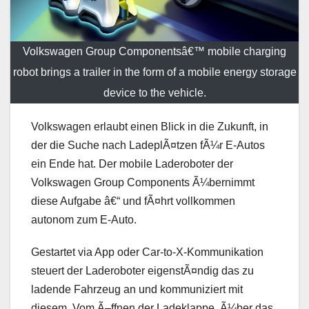
Volkswagen Group Componentsâ€™ mobile charging
robot brings a trailer in the form of a mobile energy storage
device to the vehicle.
Volkswagen erlaubt einen Blick in die Zukunft, in
der die Suche nach LadeplÃ¤tzen fÃ¼r E-Autos
ein Ende hat. Der mobile Laderoboter der
Volkswagen Group Components Ã¼bernimmt
diese Aufgabe â€“ und fÃ¤hrt vollkommen
autonom zum E-Auto.
Gestartet via App oder Car-to-X-Kommunikation
steuert der Laderoboter eigenstÃ¤ndig das zu
ladende Fahrzeug an und kommuniziert mit
diesem. Vom Ã–ffnen der Ladeklappe, Ã¼ber das