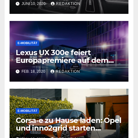
JUNI 10, 2020
REDAKTION
E-MOBILITÄT
Lexus UX 300e feiert
Europapremiere auf dem
Genfer Automobilsalon 2020
FEB. 18, 2020
REDAKTION
E-MOBILITÄT
Corsa-e zu Hause laden: Opel
und inno2grid starten
Kooperation