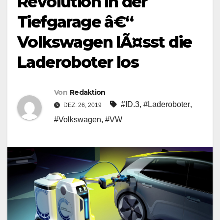
Revolution in der
Tiefgarage â€“
Volkswagen lÃ¤sst die
Laderoboter los
Von
Redaktion
#ID.3
,
#Laderoboter
,
DEZ. 26, 2019
#Volkswagen
,
#VW