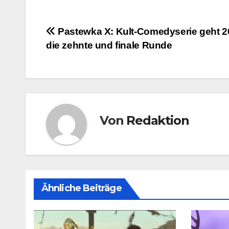
Beitragsnavigation
Pastewka X: Kult-Comedyserie geht 2
die zehnte und finale Runde
Von
Redaktion
Ähnliche Beiträge