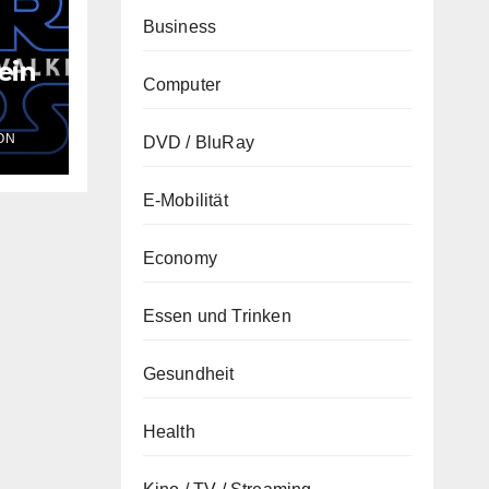
Business
ein
Computer
inn
ON
DVD / BluRay
:
E-Mobilität
Economy
Essen und Trinken
Gesundheit
Health