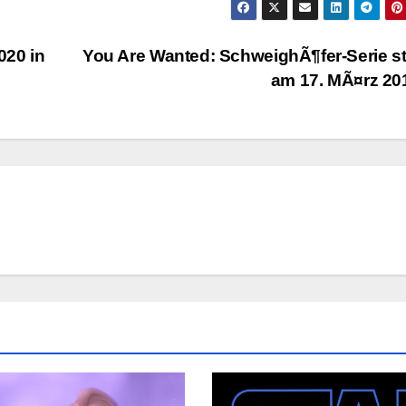
020 in
You Are Wanted: SchweighÃ¶fer-Serie st
am 17. MÃ¤rz 2