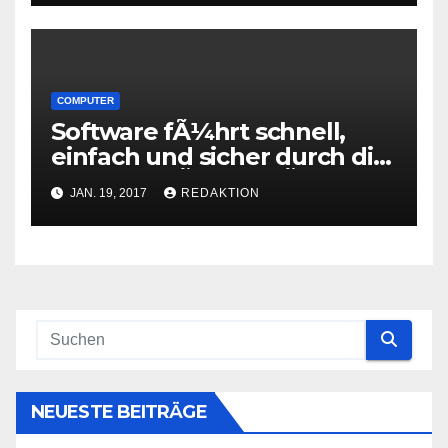
COMPUTER
Software fÃ¼hrt schnell,
einfach und sicher durch die
SteuererklÃ¤rung fÃ¼r 2016
JAN. 19, 2017
REDAKTION
NEUESTE BEITRÄGE