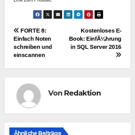
Beitragsnavigation
FORTE 8:
Kostenloses E-
Einfach Noten
Book: EinfÃ¼hrung
schreiben und
in SQL Server 2016
einscannen
Von
Redaktion
Ähnliche Beiträge