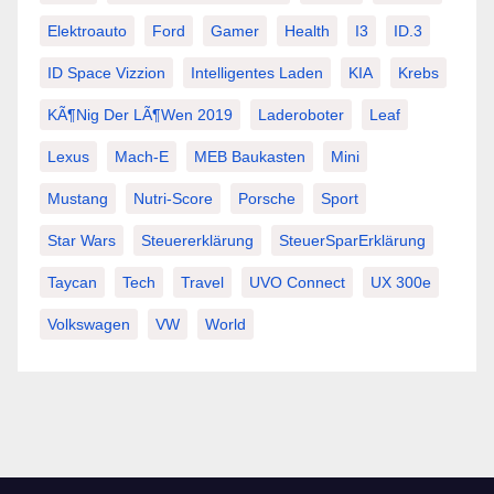
Elektroauto
Ford
Gamer
Health
I3
ID.3
ID Space Vizzion
Intelligentes Laden
KIA
Krebs
KÃ¶nig Der LÃ¶wen 2019
Laderoboter
Leaf
Lexus
Mach-E
MEB Baukasten
Mini
Mustang
Nutri-Score
Porsche
Sport
Star Wars
Steuererklärung
SteuerSparErklärung
Taycan
Tech
Travel
UVO Connect
UX 300e
Volkswagen
VW
World