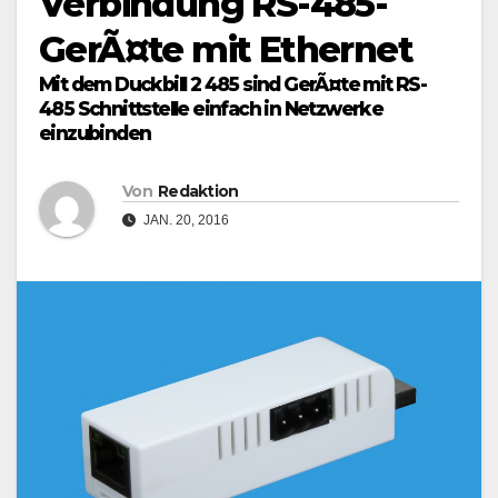
Verbindung RS-485-
GerÃ¤te mit Ethernet
Mit dem Duckbill 2 485 sind GerÃ¤te mit RS-
485 Schnittstelle einfach in Netzwerke
einzubinden
Von
Redaktion
JAN. 20, 2016