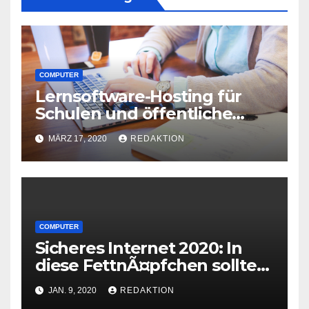
COMPUTER
Lernsoftware-Hosting für
Schulen und öffentliche
Einrichtungen in Zeiten von
MÄRZ 17, 2020
REDAKTION
Corona
COMPUTER
Sicheres Internet 2020: In
diese FettnÃ¤pfchen sollten
Sie nicht treten
JAN. 9, 2020
REDAKTION